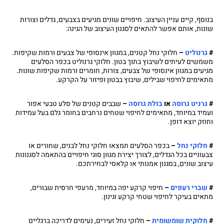
בנוסף, קיים עניין העיצוב. חיפויים שונים מגיעים בצבעים, גדלים וצורות
שונות, אותם אפשר להתאים לסגנון העיצוב של הגינה:
#
גרנוליט
–
חלוקי נחל קטנים, במגוון אינסופי של צבעים ורמות שקיפות.
משמשים לעיתים לשיבוץ בתוך בטון. חלוקי גרנוליט בכפר הסלעים
מגיעים במגוון אינסופי של צבעים, צורות, חומרים ורמות שקיפות שונות.
מתאימים לחיפוי שבילים, שיבוץ בבטון ופיזור על הקרקע.
#
גרניט גרוסה
או
בזלת גרוסה
–
שבבים קטנים של סלע טבעי אפור
ועמיד במיוחד, מתאימים לחיפוי שטחים נרחבים בחומר גלם בעל עמידות
וחוזק יוצא דופן.
#
חלוקי נחל
–
בכפר הסלעים תמצאו חלוקי נחל לבנים, שחורים או
צבעוניים בכל הגדלים, לצורך יצירת מגוון סוגי חיפויים בהתאמה לסגנונות
עיצוב שונים, בסגנון אמנותי או קלאסי לבחירתכם.
#
שברי רעפים
–
חיפוי קרקע יפה במיוחד, מרעפי חרסית שבורים,
מתאים בעיקר לחיפוי שטחי קרקע וגינון.
#
חלוקית שומשומית
–
חלוקי נחל זעירים, נעימים לדריכה ברגליים