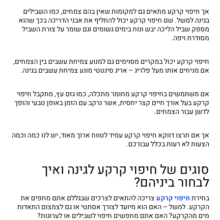
אך חיפוי קרקע מתאים גם למקומות שאין בהם צמחים, כמו השבילים
בגינה למשל. שם חיפוי קרקע יכול להחליף את אבני הדריכה בכך שהוא
מספק שביל הליכה יבש ונוח בימים גשומים וגם שומר על צורת השביל
מסודרת ויפה.
חיפוי קרקע יכול במקרים מסוימים גם למנוע צמיחת עשבים בין הצמחים,
אם מניחים אותו מעל פלריג – אריג סינטטי מונע צמיחת עשבים בגינה.
אם משתמשים בחיפוי קרקע מחומר מתכלה, כמו גזם עץ, מתקבל חיפוי
קרקע בעל אורך חיים קצר יחסית, אשר נרקב עם הזמן באופן טבעי והופך
לדשן עבור הצמחים.
אך אם תרצו דווקא חיפוי קרקע עמיד לטווח ארוך מאוד, יש לנו כמה וכמה
הצעות לא רעות בכלל עבורכם.
סוגים של חיפוי קרקע לגינה ואיך
לבחור ביניהם?
בחירת
חיפוי קרקע
צריכה להתאים לצרכים שבגללם אתם מחפים את
הקרקע. למשל – האם הוא מיועד לצורך אסתטי או גם לצמצום התאדות
מים מהקרקע? האם אתם מחפשים חיפוי לשבילים או לערוגות?