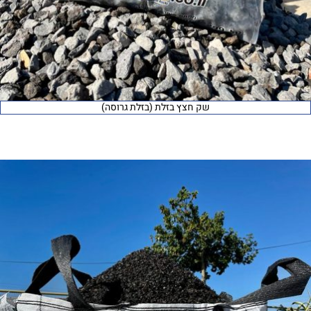
שק חצץ בזלת (בזלת גרוסה)