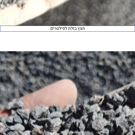
חצץ בזלת לפילטרים