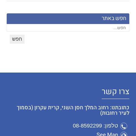
חפש באתר
צרו קשר
כתובתנו: רחוב המלך חסן השני, קרית עקרון (בסמוך
לעיר רחובות)
טלפון: 08-8592299
See Map