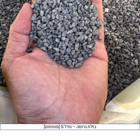
בזלת גרוסה – גודל S [סומסום]