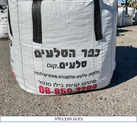
ביג-בג חצץ בזלת