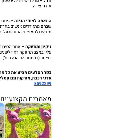
גודל –
גודל היצירה ללא ספק 
את היצירה.
התאמה לאופי הגינה –
גינות 
שבהם מתגוררים אנשים בוגרים ב
מתאים למאפייני הגינה ובעלי ה
ניקיון ותחזוקה –
אחת הסיבות 
עליו במצב תחזוקה ראוי לשנים 
בצינור (במיוחד אם הוא גדול).
כפר הסלעים מציע את כל מה 
אדני רכבת, מזרקות וגם פסלים
8592299
מאמרים מקצועיים נ