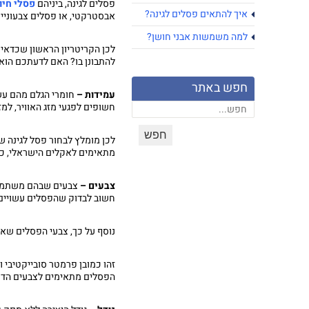
פסלים לגינה, ביניהם
פסלי חיו
איך להתאים פסלים לגינה?
אבסטרקטי, או פסלים צבעוניים
למה משמשות אבני חושן?
לכן הקריטריון הראשון שכדאי 
להתבונן בו? האם לדעתכם הוא 
חפש באתר
עמידות –
חומרי הגלם מהם עשו
חשופים לפגעי מזג האוויר, למז
לכן מומלץ לבחור פסל לגינה ש
מתאימים לאקלים הישראלי, כמו 
צבעים –
צבעים שבהם משתמשים 
חשוב לבדוק שהפסלים עשויים מ
נוסף על כך, צבעי הפסלים שאת
זהו כמובן פרמטר סובייקטיבי ו
הפסלים מתאימים לצבעים הדומ