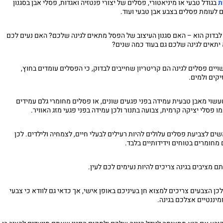
ת
בגודל טבעי או מיניאטורי, פסלים של יצורי פנטזיה ואגדות, פסלי אבן בסגנון
 לעומת פסלים בצבע אבן טבעי ועוד.
לבדוק הוא – האם סגנון העיצוב של הפסל מתאים לגינה שלכם? האם נעים לכם
יתאים לגינה שלכם גם בעוד כמה שנים?
יים פסלים לגינה הם קריטריון שחייבים לבדוק, כי הפסלים עומדים בחוץ,
יקים ולמים.
עשוי מאבן טבעית עמידה בפני פגעים שונים, או פסלים מחומרי גלם עמידים
פסלי יציקה קרמית, צבועה בתנור ולכן עמידה בפני פגעי מזג האוויר.
לצביעת פסלים עלולים להיות רעילים לבעלי חיים, לצמחיה ולילדים. לכן
חומרים בטוחים וידידותיים בלבד.
ם מציבים בגינה צריכים להיות נעימים לכם לעין.
לכן הצבעים צריכים למצוא חן בעיניכם באופן אישי, אך כדאי גם לוודא כי צבעי
יננטיים אצלכם בגינה.