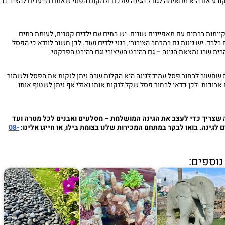
קובע אם היא מתאימה לגודל הגינה שלכם ולמקום הפנוי שאתם מייעדים להציב בו
קיימות בבתים עם מאפיינים שונים. יש בתים עם ילדים קטנים, לעומת בתים
לבד. יש גינות גם במרחב הציבורי, בגני ילדים ועוד. לכן חשוב לוודא כי הפסל
בית שבו נמצאת הגינה – גם בהיבט העיצובי וגם בהיבט הפרקטי.
שחשוב לבחור פסל עמיד לגינה היא הקלות שבה ניתן לנקות את הפסל ולשמור
ארוכות. לכן כדאי לבחור פסל שקל לנקות אותו ואולי אף ניתן לשטוף אותו
שצריך כדי לעצב את הגינה המושלמת – מסלעים ואבנים לכל מטרה ועד
 לגינה. בואו לבקר במתחם המכירות שלנו בצומת בילו, או חייגו אלינו:
08-
וספים: