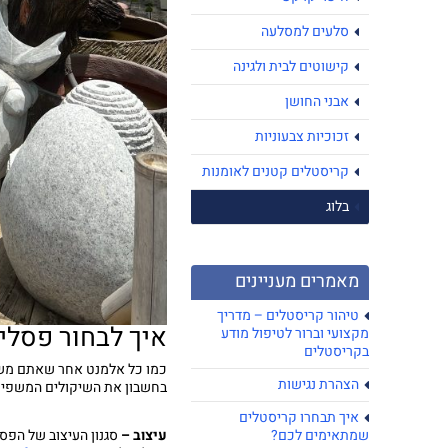
סלעים למסלעה
קישוטים לבית ולגינה
אבני החושן
זכוכיות צבעוניות
קריסטלים קטנים לאומנות
בלוג
מאמרים מעניינים
טיהור קריסטלים – מדריך
איך לבחור פסלי
מקצועי וברור לטיפול מודע
בקריסטלים
כמו כל אלמנט אחר שאתם משתמ
הצהרת נגישות
בחשבון את השיקולים המשפיע
איך תבחרו קריסטלים
עיצוב –
סגנון העיצוב של הפסל
שמתאימים לכם?