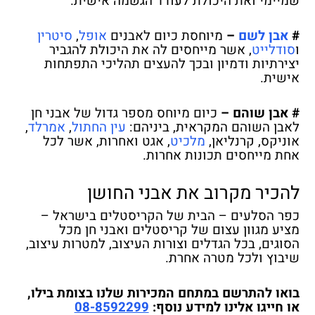
שמיימי ואת היכולת לעודד הגשמה אישית.
#
אבן לשם
–
מיוחסת כיום לאבנים
אופל
,
סיטרין
ו
סודלייט
, אשר מייחסים לה את היכולת להגביר
יצירתיות ודמיון ובכך להעצים תהליכי התפתחות
אישית.
#
אבן שוהם –
כיום מיוחס מספר גדול של אבני חן
לאבן השוהם המקראית, ביניהם:
עין החתול
,
אמרלד
,
אוניקס, קרנליאן,
מלכיט
, אגט ואחרות, אשר לכל
אחת מייחסים תכונות אחרות.
להכיר מקרוב את אבני החושן
כפר הסלעים – הבית של הקריסטלים בישראל –
מציע מגוון עצום של קריסטלים ואבני חן מכל
הסוגים, בכל הגדלים וצורות העיצוב, למטרות עיצוב,
שיבוץ ולכל מטרה אחרת.
בואו להתרשם במתחם המכירות שלנו בצומת בילו,
או חייגו אלינו למידע נוסף:
08-8592299