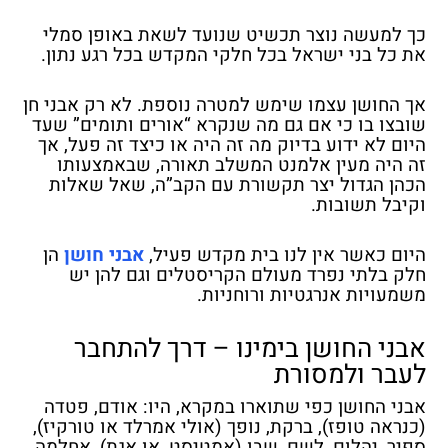
כך למעשה נוצר תכשיט שנועד לשאת באופן סמלי
את כל בני ישראל בכל חלקי המקדש בכל רגע נתון.
אך החושן עצמו שימש למטרה נוספת. לא רק אבני חן
שובצו בו כי אם גם מה שנקרא “אורים ותומים” שעד
היום לא ידוע בדיוק מה זה היה או כיצד זה פעל, אך
זה היה מעין אלמנט המשלב תאורה, שבאמצעותו
הכהן הגדול יצר תקשורת עם הקב”ה, שאל שאלות
וקיבל תשובות.
היום כאשר אין לנו בית מקדש פעיל,
אבני חושן
הן
חלק בלתי נפרד מעולם הקריסטלים וגם להן יש
משמעויות אנרגטיות ורוחניות.
אבני החושן בימינו – דרך להתחבר
לעבר ולמסורת
אבני החושן כפי שתוארו במקרא, היו: אודם, פטדה
(כנראה טופז), ברקת, נופך (אולי אמרלד או טורקיז),
ספיר, יהלום, לשם, שבו (אמטיסט, או אגת), אחלמה,