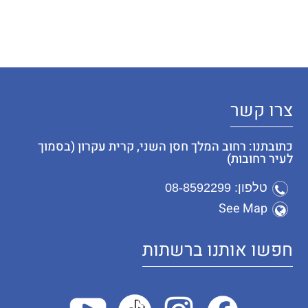
צרו קשר
כתובתנו: רחוב המלך חסן השני, קרית עקרון (בסמוך
לעיר רחובות)
טלפון: 08-8592299
See Map
חפשו אותנו ברשתות