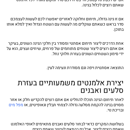
שאתם רוצים לכלול בגינה.
אם זו גינה גדולה, תיחום וחלוקה לאזורים יאפשרו לכם לעשות לעצמכם
סדר בראש כשאתם שוקלים מה לעשות עם השטח הגדול ואיך למלא אותו
בתוכן.
אחת הדרכים ליצור תיחום אסתטי ומסודר בין חלקי הגינה השונים, בעיקר
אם אתם רוצים ליצור שטחים מתוחמים של פרחים, שיחים ועצים, הוא על
ידי סימון השטחים השונים בעזרת חלוקי נחל.
התוצאה אסתטית ויפה וגם מסודרת ונעימה לעין.
יצירת אלמנטים משמעותיים בעזרת
סלעים ואבנים
לאחר תיחום הגינה תוכלו להחליט אם אתם רוצים להקדיש חלק או אזור
מסוים בגינה להקמת מסלעה גדולה לצמחי תבלין וגאופיטים, או
מפל מים
ובריכת נוי.
בשלושת המקרים כדאי לבחור סלעים ואבנים מתאימים לאופי האלמנט
שאתם רוצים ליצור, אבל גם בהתאם לעיצוב שאתם רוצים.