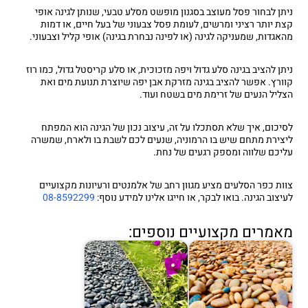
ניתן לבחור פסל מעוצב בסגנון מופשט מסלע טבעי, שנותן לגינה אופי
קצת יותר רציני ומרשים, לעומת פסל צבעוני של בעל חיים, או דמות
מהאגדות, שמעניקה לגינה (או לפינה נבחרת בגינה) אופי קליל וצבעוני.
ניתן להציב בגינה סלע גדול ויפה מזכוכית, או סלע קריסטל גדול, כמו רוז
קוורץ. אפשר להציב בגינה מזרקת אבן יפה שיוצרת תנועת מים ואת
הצליל הנעים של זרימת מים בשטח ועוד.
לסיכום
, איך שלא תסתכלו על זה, עיצוב נכון של הגינה הוא המפתח
ליצירת מתחם שיש בו הרמוניה, שנעים לכם לשבת בו ולארח, שמשרה
עליכם שלווה ומספק רגעים של נחת.
צוות כפר הסלעים מציע מגוון רחב של אלמנטים ורעיונות מקצועיים
לעיצוב הגינה. בואו לבקר, או חייגו אלינו למידע נוסף:
08-8592299
מאמרים מקצועיים נוספים: