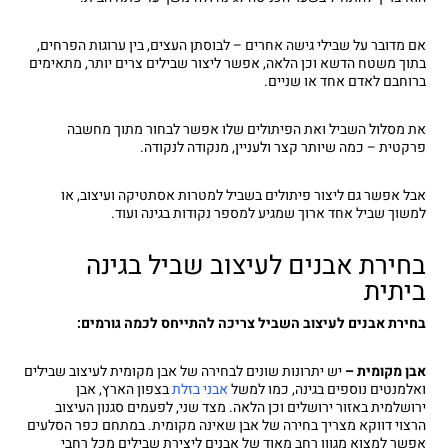
אם מדובר על שבילי גישה אחרים – לבוסתן העצים, בין ערוגות הפרחים,
בתוך משטח הדשא וכן הלאה, אפשר ליצור שבילים צרים יותר, מתאימים
ברוחבם לאדם אחד או שניים.
את מסלול השביל ואת הפיתולים שלו אפשר לבחור מתוך מחשבה
פרקטית – כמה שיותר קצר ולעניין, מנקודה לנקודה.
אבל אפשר גם ליצור פיתולים בשביל למטרות אסתטיקה ועיצוב, או
למשוך שביל אחד ארוך שמגיע למספר נקודות בגינה ועוד.
בחירת אבנים לעיצוב שביל בגינה
ביתית
בחירת אבנים לעיצוב השביל צריכה להתייחס לכמה גורמים:
אבן מקומית –
יש יתרונות שונים לבחירה של אבן מקומית לעיצוב שבילים
ואלמנטים נוספים בגינה, כמו למשל
אבני בזלת
בצפון הארץ, אבן
ירושלמית באזור ירושלים וכן הלאה. מצד שני, לפעמים סגנון העיצוב
הרצוי דווקא מצריך בחירה של אבן שאינה מקומית. במתחם כפר הסלעים
אפשר למצוא מגוון רחב מאוד של אבנים ליצירת שבילים מכל רחבי