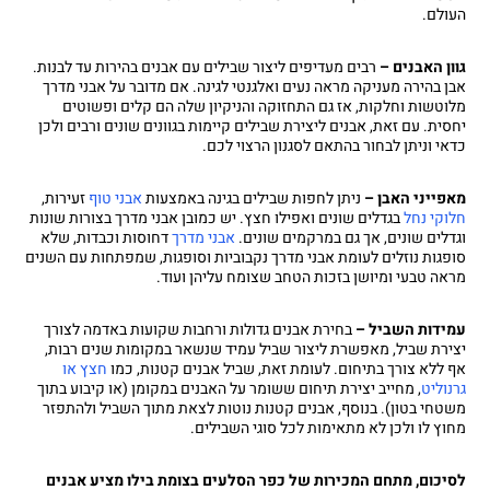
העולם.
גוון האבנים –
רבים מעדיפים ליצור שבילים עם אבנים בהירות עד לבנות.
אבן בהירה מעניקה מראה נעים ואלגנטי לגינה. אם מדובר על אבני מדרך
מלוטשות וחלקות, אז גם התחזוקה והניקיון שלה הם קלים ופשוטים
יחסית. עם זאת, אבנים ליצירת שבילים קיימות בגוונים שונים ורבים ולכן
כדאי וניתן לבחור בהתאם לסגנון הרצוי לכם.
מאפייני האבן
–
ניתן לחפות שבילים בגינה באמצעות
אבני טוף
זעירות,
חלוקי נחל
בגדלים שונים ואפילו חצץ. יש כמובן אבני מדרך בצורות שונות
וגדלים שונים, אך גם במרקמים שונים.
אבני מדרך
דחוסות וכבדות, שלא
סופגות נוזלים לעומת אבני מדרך נקבוביות וסופגות, שמפתחות עם השנים
מראה טבעי ומיושן בזכות הטחב שצומח עליהן ועוד.
עמידות השביל –
בחירת אבנים גדולות ורחבות שקועות באדמה לצורך
יצירת שביל, מאפשרת ליצור שביל עמיד שנשאר במקומות שנים רבות,
אף ללא צורך בתיחום. לעומת זאת, שביל אבנים קטנות, כמו
חצץ או
גרנוליט
, מחייב יצירת תיחום ששומר על האבנים במקומן (או קיבוע בתוך
משטחי בטון). בנוסף, אבנים קטנות נוטות לצאת מתוך השביל ולהתפזר
מחוץ לו ולכן לא מתאימות לכל סוגי השבילים.
לסיכום, מתחם המכירות של כפר הסלעים בצומת בילו מציע אבנים