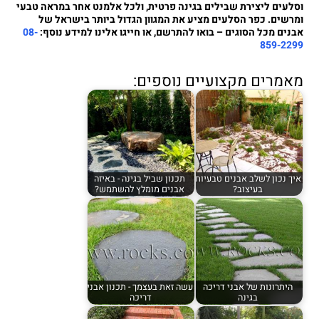
וסלעים ליצירת שבילים בגינה פרטית, ולכל אלמנט אחר במראה טבעי
ומרשים. כפר הסלעים מציע את המגוון הגדול ביותר בישראל של
אבנים מכל הסוגים – בואו להתרשם, או חייגו אלינו למידע נוסף:
08-
859-2299‏
מאמרים מקצועיים נוספים:
איך נכון לשלב אבנים טבעיות
תכנון שביל בגינה - באיזה
בעיצוב?
אבנים מומלץ להשתמש?
היתרונות של אבני דריכה
עשה זאת בעצמך - תכנון אבני
בגינה
דריכה