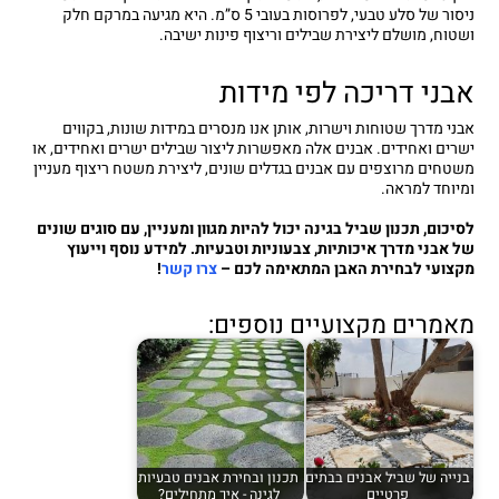
ניסור של סלע טבעי, לפרוסות בעובי 5 ס”מ. היא מגיעה במרקם חלק
ושטוח, מושלם ליצירת שבילים וריצוף פינות ישיבה.
אבני דריכה לפי מידות
אבני מדרך שטוחות וישרות, אותן אנו מנסרים במידות שונות, בקווים
ישרים ואחידים. אבנים אלה מאפשרות ליצור שבילים ישרים ואחידים, או
משטחים מרוצפים עם אבנים בגדלים שונים, ליצירת משטח ריצוף מעניין
ומיוחד למראה.
לסיכום, תכנון שביל בגינה יכול להיות מגוון ומעניין, עם סוגים שונים
של אבני מדרך איכותיות, צבעוניות וטבעיות. למידע נוסף וייעוץ
מקצועי לבחירת האבן המתאימה לכם –
צרו קשר
!
מאמרים מקצועיים נוספים:
בנייה של שביל אבנים בבתים
תכנון ובחירת אבנים טבעיות
פרטיים
לגינה - איך מתחילים?