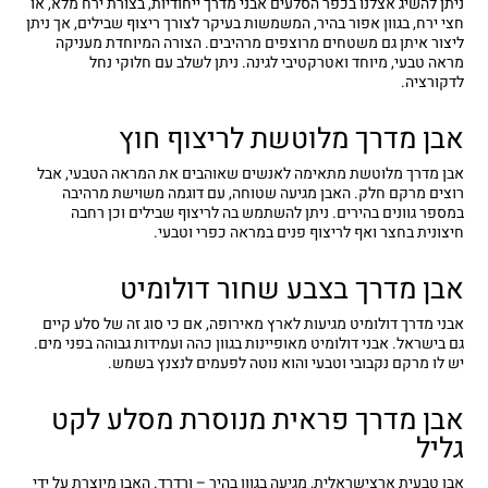
ניתן להשיג אצלנו בכפר הסלעים אבני מדרך ייחודיות, בצורת ירח מלא, או
חצי ירח, בגוון אפור בהיר, המשמשות בעיקר לצורך ריצוף שבילים, אך ניתן
ליצור איתן גם משטחים מרוצפים מרהיבים. הצורה המיוחדת מעניקה
מראה טבעי, מיוחד ואטרקטיבי לגינה. ניתן לשלב עם חלוקי נחל
לדקורציה.
אבן מדרך מלוטשת לריצוף חוץ
אבן מדרך מלוטשת מתאימה לאנשים שאוהבים את המראה הטבעי, אבל
רוצים מרקם חלק. האבן מגיעה שטוחה, עם דוגמה משוישת מרהיבה
במספר גוונים בהירים. ניתן להשתמש בה לריצוף שבילים וכן רחבה
חיצונית בחצר ואף לריצוף פנים במראה כפרי וטבעי.
אבן מדרך בצבע שחור דולומיט
אבני מדרך דולומיט מגיעות לארץ מאירופה, אם כי סוג זה של סלע קיים
גם בישראל. אבני דולומיט מאופיינות בגוון כהה ועמידות גבוהה בפני מים.
יש לו מרקם נקבובי וטבעי והוא נוטה לפעמים לנצנץ בשמש.
אבן מדרך פראית מנוסרת מסלע לקט
גליל
אבן טבעית ארצישראלית, מגיעה בגוון בהיר – ורדרד. האבן מיוצרת על ידי