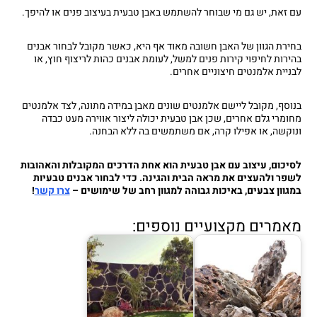
עם זאת, יש גם מי שבוחר להשתמש באבן טבעית בעיצוב פנים או להיפך.
בחירת הגוון של האבן חשובה מאוד אף היא, כאשר מקובל לבחור אבנים
בהירות לחיפוי קירות פנים למשל, לעומת אבנים כהות לריצוף חוץ, או
לבניית אלמנטים חיצוניים אחרים.
בנוסף, מקובל ליישם אלמנטים שונים מאבן במידה מתונה, לצד אלמנטים
מחומרי גלם אחרים, שכן אבן טבעית יכולה ליצור אווירה מעט כבדה
ונוקשה, או אפילו קרה, אם משתמשים בה ללא הבחנה.
לסיכום, עיצוב עם אבן טבעית הוא אחת הדרכים המקובלות והאהובות
לשפר ולהעצים את מראה הבית והגינה. כדי לבחור אבנים טבעיות
במגוון צבעים, באיכות גבוהה למגוון רחב של שימושים –
צרו קשר
!
מאמרים מקצועיים נוספים: