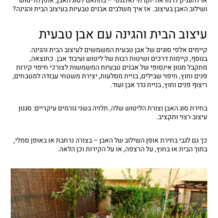
או להעניק לו מראה יוקרתי ואלגנטי – בהתאם לסוג האבן, אופן הליטוש
ושילוב האבן בעיצוב. אז איך משלבים אבנים טבעיות בעיצוב הבית והגינה?
עיצוב הבית והגינה עם אבן טבעית
קיימים אלפי סוגים של אבן טבעית המשמשים לעיצוב הבית והגינה.
בנוסף, קיימות דרכים ושיטות רבות של ליטוש ועיבוד אבן. כתוצאה,
מתקבל מגוון אינסופי של אבנים טבעיות המשמשות לצורכי חיפוי קירות
פנים וחוץ, חיפוי שבילים, בניית מסלעות, יצירת משטחי עבודה למטבחים,
ריצוף פנים וחוץ, בניית גדר אבן ועוד.
בחירת סוג האבן וצורת הליטוש שלה, תלויה בשני גורמים עיקריים: סגנון
עיצוב רצוי ותקציב.
כך גם לגבי בחירת אופן השילוב של האבן – בצורה נרחבת או באופן סמלי,
בתוך הבית או בחוץ, על הרצפה, או על הקירות וכן הלאה.