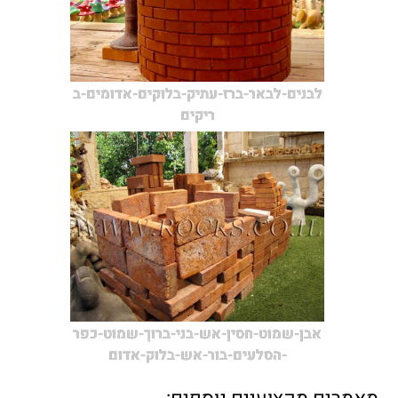
לבנים-לבאר-ברז-עתיק-בלוקים-אדומים-ב
ריקים
אבן-שמוט-חסין-אש-בני-ברוך-שמוט-כפר
-הסלעים-בור-אש-בלוק-אדום