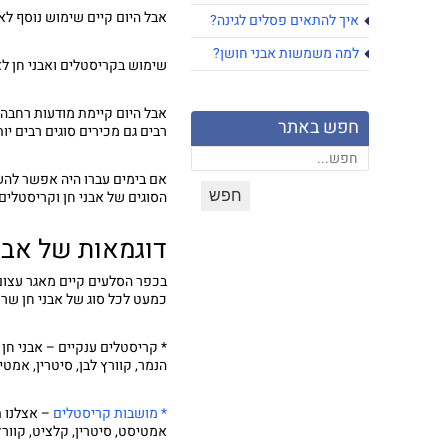
אבל היום קיים שימוש נוסף לאב
איך להתאים פסלים לגינה?
למה משמשות אבני חושן?
שימוש בקריסטלים ואבני חן לצ
אבל היום קיימת מודעות רחבה 
חפש באתר
רבים גם מכירים סוגים רבים יות
אם בימים עברו היה אפשר להשי
הסוגים של אבני חן וקריסטלים
דוגמאות של אבנ
בכפר הסלעים קיים מאגר עצום 
כמעט לכל סוג של אבני חן שרק
* קריסטלים ענקיים
–
אבני חן 
הנמר, קוורץ לבן, סיטרין, אמט
* מושבות קריסטלים
–
אצלנו 
אמטיסט, סיטרין, קלציט, קוורץ