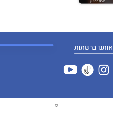
אבני החושן
ותנו ברשתות
©