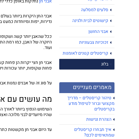
אבני חן
נחלקות באופן כללי לדר
סלעים למסלעה
אבני החן היקרות ביותר בעולם 
קישוטים לבית ולגינה
נדירות, יפות ומיוחדות כמעט ב
אבני החושן
ככל שהאבן יותר קשה ושקופה, 
היוקרה של האבן, כמו רמת התפ
זכוכיות צבעוניות
ועוד.
קריסטלים קטנים לאומנות
אבני חן חצי יקרות הן פחות קש
בלוג
פחות שקופות, יותר עכורות ויו
על סוג זה של אבנים נמנות אבנ
מאמרים מעניינים
מה עושים עם אב
טיהור קריסטלים – מדריך
מקצועי וברור לטיפול מודע
בקריסטלים
השימוש הנפוץ ביותר לאורך הה
שהיו מיועדים לבני מלוכה ואצו
הצהרת נגישות
איך תבחרו קריסטלים
עד היום אבני חן מקשטות כתרי
שמתאימים לכם?