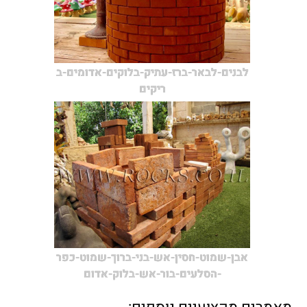
לבנים-לבאר-ברז-עתיק-בלוקים-אדומים-ב
ריקים
אבן-שמוט-חסין-אש-בני-ברוך-שמוט-כפר
-הסלעים-בור-אש-בלוק-אדום