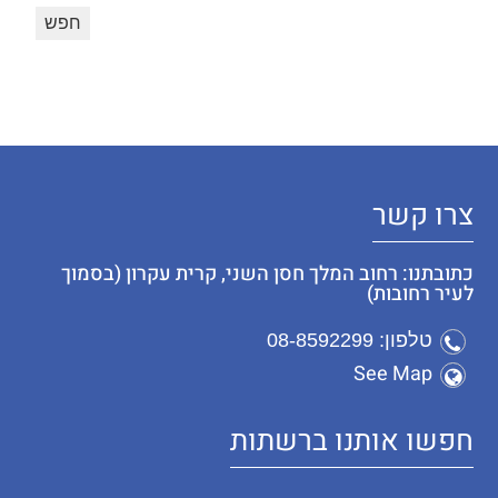
צרו קשר
כתובתנו: רחוב המלך חסן השני, קרית עקרון (בסמוך
לעיר רחובות)
טלפון: 08-8592299
See Map
חפשו אותנו ברשתות