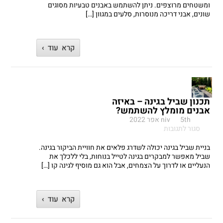
טבעיות
ומשטחים מרוצפים. ניתן להשתמש באבנים טבעיות מסוגים
לגינה
שונים, אבני דריכה מנוסרות, סלעים במגוון […]
–
איך
מתחילים?
קרא עוד ›
תכנון שביל בגינה – באיזה
אבנים מומלץ להשתמש?
5th אפר 2022
niv
על
סגור לתגובות
תכנון
שביל
בניית שביל בגינה יכולה לשדרג פלאים את חוויית הביקור בגינה.
בגינה
שביל מאפשר למבקרים בגינה לטייל בנוחות, בלי ללכלך את
–
הנעליים או לדרוך על הצמחים, אבל הוא גם מוסיף לגינה קו […]
באיזה
אבנים
מומלץ
קרא עוד ›
להשתמש?