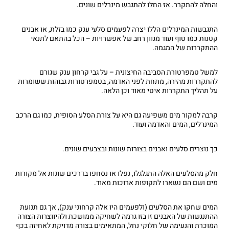
והחלה להתקרר. אז החלו להתגבש מינרלים שונים.
התגבשות המינרלים הללו יצרה לפעמים סלעי ענק כמו בזלת, או אבנים
קטנות כמו טוף ועוד מגוון רחב של אפשרויות – הכל בהתאם לתנאי
ההתקררות של המגמה.
למשל טמפרטורת הסביבה החיצונית – על גבי קרחון ענק שגורם
להתקררות מהירה, מתחת לפני האדמה, בטמפרטורות גבוהות ששומרות
על תהליך התקררות איטי מאוד וכן הלאה.
קרבה למקור מים משפיעה גם היא על צורת הסלע הסופית, כמו גם הרכב
המינרלים, המים והאדמה ועוד.
כך נוצרים סלעים ואבנים בצורות שונות ובצבעים שונים.
חלק מהסלעים האלה התגלגלו, נפלו או נסחפו בדרכים שונות אל מקורות
מים ושם הם נשארו לתקופות ארוכות מאוד.
המים שחקו את הסלעים (ולפעמים היו אלה קרחוני ענק), אך גם תנועת
ההתנגשות של האבנים זו בזו גרמה לשחיקה ממושכת ולהיווצרות הצורה
המוכרת והנעימה של חלוקי נחל, המתאימים בצורה מדויקת לאחיזה בכף