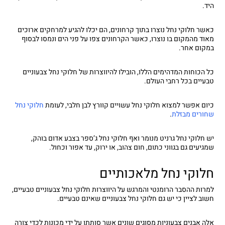
היד.
כאשר חלוקי נחל נוצרו בתוך קרחונים, הם יכלו להגיע למרחקים ארוכים
מאוד מהמקום בו נוצרו, כאשר הקרחונים צפו על פני הים ונמסו לבסוף
במקום אחר.
כל הכוחות המדהימים הללו, הובילו להיווצרות של חלוקי נחל צבעוניים
טבעיים בכל רחבי העולם.
כיום אפשר למצוא חלוקי נחל עשויים קוורץ לבן חלבי, לעומת
חלוקי נחל
שחורים מבזלת
.
יש חלוקי נחל גרניט מנומר ואף חלוקי נחל ג’ספר בצבע אדום בוהק,
שמגיעים גם בגווני כתום, חום צהוב, או ירוק, עד אפור וכחול.
חלוקי נחל מלאכותיים
למרות ההסבר הרומנטי והמרגש על היווצרות חלוקי נחל צבעוניים טבעיים,
חשוב לציין כי יש גם חלוקי נחל צבעוניים שאינם טבעיים.
אלה אבנים צבעוניות מסוגים שונים אשר סותתו על ידי מכונות לכדי צורה