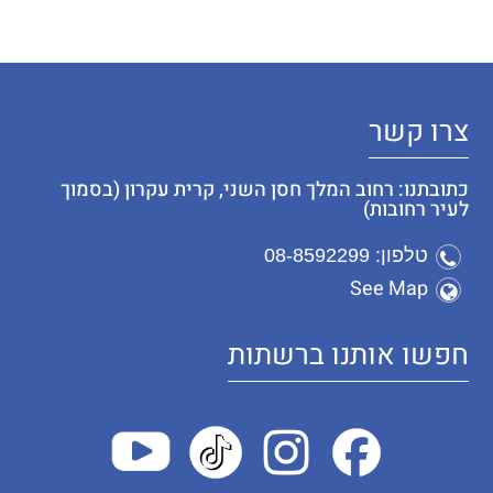
צרו קשר
כתובתנו: רחוב המלך חסן השני, קרית עקרון (בסמוך
לעיר רחובות)
טלפון: 08-8592299
See Map
חפשו אותנו ברשתות