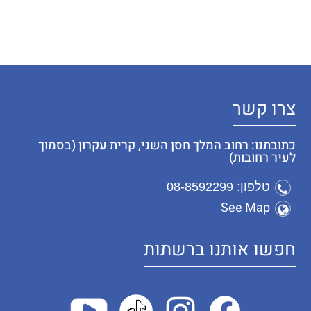
צרו קשר
כתובתנו: רחוב המלך חסן השני, קרית עקרון (בסמוך
לעיר רחובות)
טלפון: 08-8592299
See Map
חפשו אותנו ברשתות