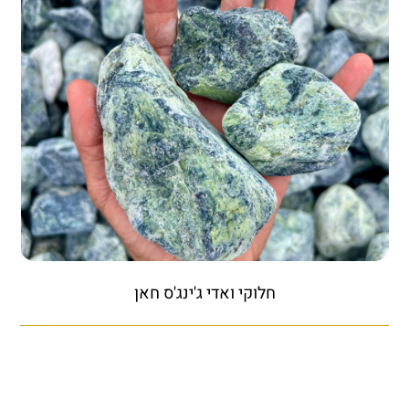
חלוקי ואדי ג'ינג'ס חאן