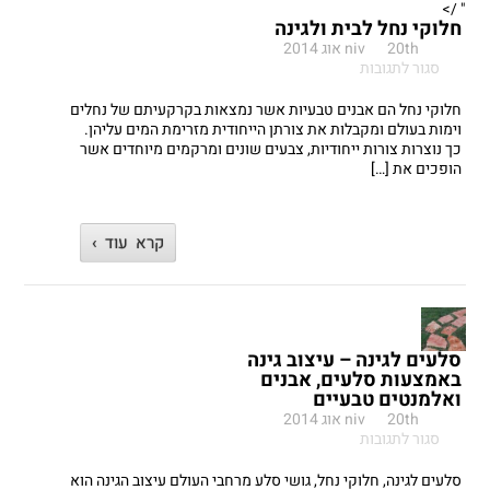
" />
חלוקי נחל לבית ולגינה
20th אוג 2014
niv
על
סגור לתגובות
חלוקי
נחל
חלוקי נחל הם אבנים טבעיות אשר נמצאות בקרקעיתם של נחלים
לבית
וימות בעולם ומקבלות את צורתן הייחודית מזרימת המים עליהן.
ולגינה
כך נוצרות צורות ייחודיות, צבעים שונים ומרקמים מיוחדים אשר
הופכים את […]
קרא עוד ›
סלעים לגינה – עיצוב גינה
באמצעות סלעים, אבנים
ואלמנטים טבעיים
20th אוג 2014
niv
על
סגור לתגובות
סלעים
לגינה
סלעים לגינה, חלוקי נחל, גושי סלע מרחבי העולם עיצוב הגינה הוא