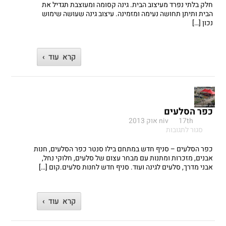
–
חלק בלתי נפרד מעיצוב הבית. גינה קסומה ומעוצבת תגדיל את
עיצוב
הבית ותיתן תחושה נעימה ומזמינה. עיצוב גינה שעושה שימוש
גינה
נכון […]
באמצעות
סלעים,
אבנים
קרא עוד ›
ואלמנטים
טבעיים
כפר הסלעים
17th אוק 2013
niv
על
סגור לתגובות
כפר
הסלעים
כפר הסלעים – סניף חדש במתחם בילו סנטר כפר הסלעים, חנות
אבנים, מזכרות ומתנות עם מבחר עצום של סלעים, חלוקי נחל,
אבני מדרך, סלעים לגינה ועוד. סניף חדש לחנות סלעים.קום […]
קרא עוד ›