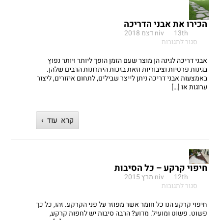
הכירו את אבני הדריכה
13th דצמ 2018
niv
על
סגור לתגובות
הכירו
את
אבני דריכה לגינה הן מוצר שעם הזמן הופך ליותר ויותר נפוץ
אבני
בגינות פרטיות וציבוריות וזאת בזכות היתרונות הרבים שלהן.
הדריכה
באמצעות אבני דריכה ניתן לייצר שבילים, לתחום איזורים, ליצור
ערוגות או […]
קרא עוד ›
חיפוי קרקע – כל הסיבות
12th מרץ 2015
niv
על
סגור לתגובות
חיפוי
קרקע
חיפוי קרקע הנו כל חומר אשר מפוזר על פני הקרקע. זהו, כל כך
–
פשוט. פשוט ומועיל. מדוע? הרבה סיבות יש לחפות קרקע,