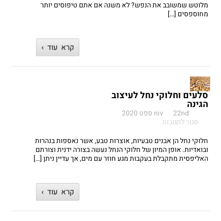
או
מלוטש שמשובב את הנפש? לא משנה אם אתם טיפוסים יותר
מלוטשים
מחוספסים […]
לגינה
שלכם
קרא עוד ›
סלעים וחלוקי נחל לעיצוב
הגינה
22nd ספט 2020
niv
על
סגור לתגובות
סלעים
וחלוקי
חלוקי נחל הן אבנים טבעיות, אוצרות טבע, אשר נאספות בנהרות
נחל
ובואדיות. אופן המיון של חלוקי הנחל נעשה בצורה ידנית וצורתם
לעיצוב
האליפסית מתקבלת בעקבות מגע חוזר עם מים, אך עדיין ניתן […]
הגינה
קרא עוד ›