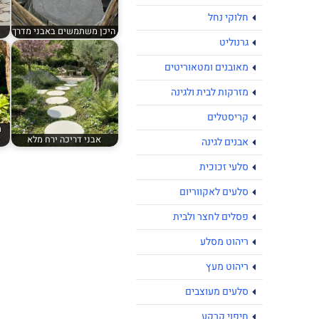
חלוקי נחל
היכן משתמשים באבני מדרך
גרנוליט
מאובנים ומטאוריטים
מזרקות לבית ולגינה
קריסטלים
ת
אבני דריכה ירח מלא
א
אבנים לגינה
סלעי זכוכית
סלעים לאקווריום
פסלים לחצר ולבית
ריהוט מסלע
ריהוט מעץ
סלעים מעוצבים
חיפוי קרקע