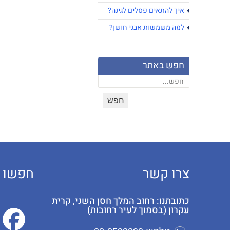
איך להתאים פסלים לגינה?
למה משמשות אבני חושן?
חפש באתר
צרו קשר
חפשו א
כתובתנו: רחוב המלך חסן השני, קרית
עקרון (בסמוך לעיר רחובות)