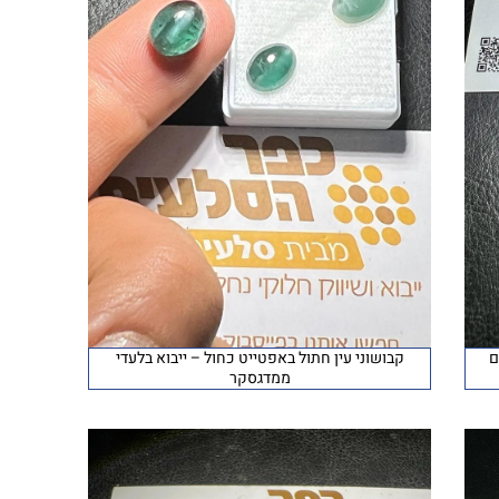
ם
קבושוני עין חתול באפטייט כחול – ייבוא בלעדי
ממדגסקר