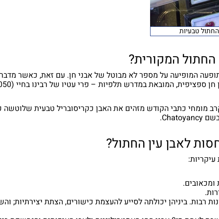
 החתול טבעיות
ן החתול המקורית?
א תופעה המופיעה על מספר לא מבוטל של אבני חן. עם זאת, כאשר מדברי
ספציפית, המובאת במדרש תלפיות – פרי עטיו של רבינו בחיי (1050 לספירה).
בקרב מומחי כתבי הקודש מזהים את האבן כקריסובריל טבעית שלוטשה 
Chato.
חסות לאבן עין החתול?
עיקריות:
 ומכאובים.
ות.
ות רבות. ביניהן יכולתה לסייע להעצמת כישורים, הצתת יצירתיות; והש