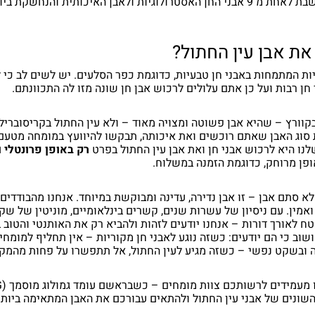
נחשבת לאחת מ־9 אבני החן האסטרולוגיות ולאבן האיכותית והנחשקת 
 את אבן עין החתול?
ות המתמחות באבני חן טבעיות, כדוגמת כפר הסלעים. יש לשים לב כי ל
חן רבות ועל כן אתם עלולים לרכוש אבן חן שונה מזו לה התכוונתם.
קוורץ – שהיא אבן פשוטה ומצויה מאוד – ולא עין החתול בקריסובריל,
ת סוג האבן שאתם רוכשים ואת איכותה, תבקשו להיוועץ במומחה מטע
נו היא לרכוש אבני חן ואת אבן עין החתול בפרט
רק באופן פרונטלי ו
פן מרוחק, כדוגמת הזמנה במשלוח.
לא סתם אבן – זו אבן נדירה, עדינה ומבוקשת במיוחד. אנחנו מהבודדי
ואמין. עם ניסיון של עשרות שנים, קשרים בינלאומיים, מוניטין של שק
 לאורך דורות – אנחנו יודעים לזהות ולהביא רק את האותנטי והטוב ב
ושוב כי הם יודעים: כשזה נוגע לאבני חן מקוריות – אין תחליף למומחי
ה ובשקט נפשי – כשזה מגיע לעין החתול, אל תתפשרו על פחות מהמקו
השונים של אבני עין החתול ולהתאים עבורכם את האבן המתאימה ביותר