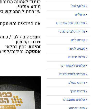
בניגוד לאמונה הרווחת,
מופע אופטי.
חלוקי נחל
עין החתול המבוקש ביו
גרנוליט
אנו מייבאים ומשווקים אבנ
מאובנים ומטאוריטים
מזרקות לבית ולגינה
גוון
: צהוב / לבן / כחול
קריסטלים
צורה
: קבושון
זמינות
: זמין במלאי
אבנים לגינה
אספקה
: יחידות/לפי מש
סלעי זכוכית
סלעים לאקווריום
פסלים לחצר ולבית
ריהוט מסלע
ריהוט מעץ
סלעים מעוצבים
חיפוי קרקע