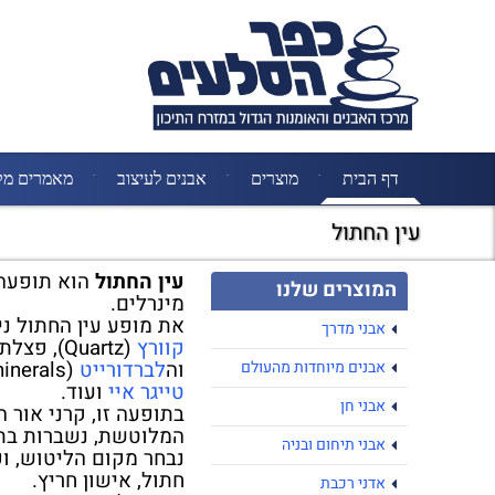
דף הבית
מוצרים
אבנים לעיצוב
מאמרים מק
עין החתול
עין החתול
הוא תופעה 
המוצרים שלנו
מינרלים.
את מופע עין החתול ני
אבני מדרך
קוורץ
(Quartz),
וה
לברדורייט
(feldspar group minerals),
אבנים מיוחדות מהעולם
טייגר איי
ועוד.
אבני חן
בתופעה זו, קרני אור
המלוטשת, נשברות בת
אבני תיחום ובניה
נבחר מקום הליטוש, ו
חתול, אישון חריץ.
אדני רכבת