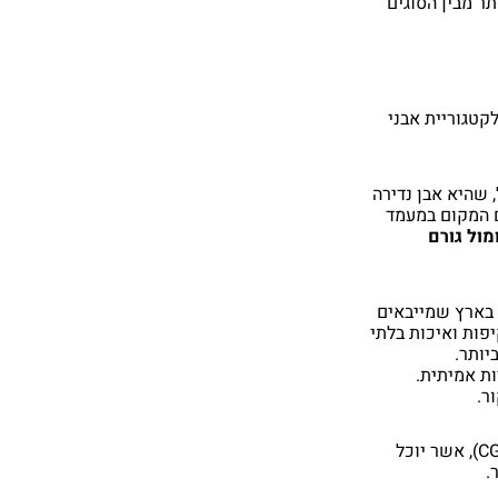
ביותר מבין הסוגים
קטגוריית אבני
 שהיא אבן נדירה
ם המקום במעמד
מול גורם
ם בארץ שמייבאים
יפות ואיכות בלתי
יותר.
ות אמיתית.
ר.
במתחם אבני החן שלנו אנו מעמידים לרשותכם צוות מומחים – כשבראשם עומד גמולוג מוסמך (CG), אשר יוכל
.