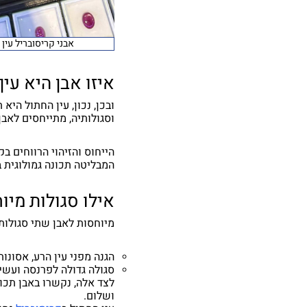
אבני קריסובריל עין
איזו אבן היא עי
ובכן, נכון, עין החתול הי
וסגולותיה, מתייחסים לאבן חן 
הייחוס והזיהוי הרווחים 
המבליטה תכונה גמולוגית בשם yancy
אילו סגולות מיו
מיוחסות לאבן שתי סגולות 
הגנה מפני עין הרע, אסונות
סגולה גדולה לפרנסה ועשיר
לצד אלה, נקשרו באבן תכונ
ושלום.