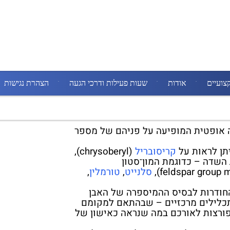
צועיים
אודות
שעות פעילות ודרכי הגעה
הצהרת נגישות
אופטית המופיעה על פניהם של מספר
תן לראות על
קריסובריל
(chrysoberyl),
 פצלת השדה – כדוגמת המון־סטון
סלנייט
,
טורמלין
,
 החודרות לבסיס ההמיספרה של האבן
כלילים מרכזיים – שבהתאם למקומם
פורצות לאורכם במה שנראה כאישון של