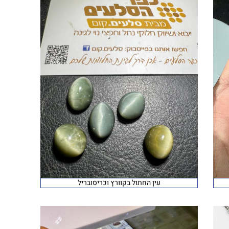
עין החתול בקוורץ וכריסובריל