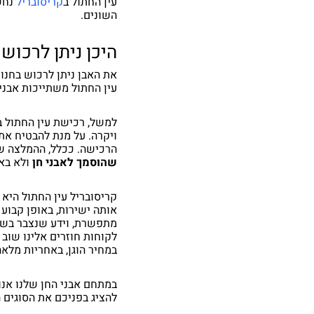
עין החתול ב
קריסובריל
השונים.
היכן ניתן לרכוש
את האבן ניתן לרכוש בחנוי
עין החתול משתייכות אבני 
למשל, רכישת עין החתול ב
ויקרה. על מנת להבטיח א
הרכישה. ככלל, ההמלצה של
שהוסמך לאבני חן
ולא באו
קריסובריל עין החתול היא 
אותה ישירות, באופן קבוע 
מתפשרת, וידע שנצבר בשטח
לקוחות חוזרים אלינו שוב 
במחיר הוגן, באחריות מלא
להציג בפניכם את הסוגים 