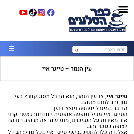
עין הנמר – טייגר איי
טייגר איי
, או עין הנמר, הוא מינרל מסוג קוורץ בעל
גוון זהב לחום מוזהב.
מדובר במינרל יפהפה ויוצא דופן.
הטייגר איי מכיל תופעה אופטית ייחודית: כאשר קרני
אור מאירות על הגבישים, מופיע מראה מרהיב הנדמה
לצופה כגושי זהב.
אצלנו תוכלו להשיג גבישי טייגר איי בכל גודל: מגודל