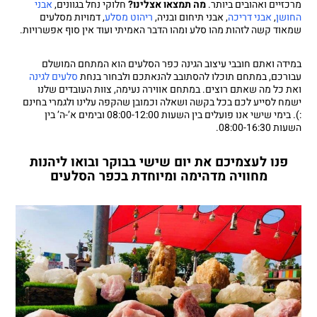
מרכזיים ואהובים ביותר.
מה תמצאו אצלינו?
חלוקי נחל בגוונים,
אבני
החושן
,
אבני דריכה
, אבני תיחום ובניה,
ריהוט מסלע
, דמויות מסלעים
שמאוד קשה לזהות מהו סלע ומהו הדבר האמיתי ועוד אין סוף אפשרויות.
במידה ואתם חובבי עיצוב הגינה כפר הסלעים הוא המתחם המושלם
עבורכם, במתחם תוכלו להסתובב להנאתכם ולבחור בנחת
סלעים לגינה
ואת כל מה שאתם רוצים. במתחם אווירה נעימה, צוות העובדים שלנו
ישמח לסייע לכם בכל בקשה ושאלה וכמובן שהקפה עלינו ולגמרי בחינם
:). בימי שישי אנו פועלים בין השעות 08:00-12:00 ובימים א’-ה’ בין
השעות 08:00-16:30.
פנו לעצמיכם את יום שישי בבוקר ובואו ליהנות
מחוויה מדהימה ומיוחדת בכפר הסלעים