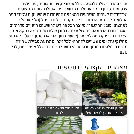
אבני המדרך יכולות להגיע בשלל עיצובים, צורות וגוונים, עם נימים
צבעוניים, סגנון גרגירי או חלק כמו שיש. אך אפילו רצפים מקצועיים
ואדריכלים לעיתים מופתעים מהאבנים המיוחדות שמשווקות על ידי כפר
הסלעים. לדוגמא, אבנים בעיצוב מקסים של ירח עגול (מלא או מלא
למחצה). סוג אחר לגמרי, מיוצר מצפחה ויש להשיג גם חיפויים מדהימים
בסגנון בורדו או ממאובנים של עצים. כמובן שלא תמיד נרצה דווקא את
האבנים הכי יוקרתיות למראה (למשל בגוון זהוב או בסגנון שיש). פתרונות
מחלוקי נחל יפים עשויים להחמיא לכל גינה. פתרונות מבזלת שחורה
מרהיבה, סלעים בסגנון טבעי או מלוטש, לרשותכם שלל אפשרויות, לכל
טעם.
מאמרים מקצועיים נוספים:
תכנון שביל בגינה - באיזה
עיצוב חוץ עם - אבנים לבנות
אבנים מומלץ להשתמש?
לגינה