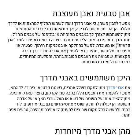
אבן טבעית ואבן מעוצבת
אפשר להבין משמן, כי אבני מדרך נועדו לשמש תחליף למרצפות או לדרך
סלולה. הן אכן משמשות לדריכה, אך מתאימות גם לצרכים אסתטיים.
ניתן להשתמש לצורך כך באבנים מקומיות או בהזמנה של אבנים מחו”ל.
יותר מכך, האבנים הנאות הללו זמינות גם בצורה טבעית (אפשר לומר “אבן
פראית”) או מעובדת, למשל בהחלקה או בטכניקות חיתוך. טבעית או
מעוצבת ומלוטשת, תמיד כדאי להזמין את אבני המדרך דרך חברה
מקצועית, שמביאה את האבנים הטובות ביותר, והסלעים המיוחדים,
במבחר גדול ואיכות מובטחת.
היכן משתמשים באבני מדרך
את
אבני מדרך
ניתן למקם בשלל אתרים, בשטח פרטי או ציבורי. לדוגמא,
אפשר להעמיד את האבנים הללו בגובה פני הקרקע, בחצר, פארק או גינה.
ניתן להציב אותן על משטח של דשא או מעל שברי חצץ או על אדמה
חשופה. הן יכולות להוות קישוט אסתטי מרשים גם בגני אירועים, ליד
בתים ולמעשה בכל מקום שרוצים להעניק לו אווירה מרהיבה, טבעית ויפה
יותר.
מהן אבני מדרך מיוחדות