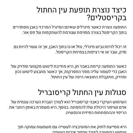
כיצד נוצרת תופעת עין החתול
בקריסטלים?
התופעה נוצרת כאשר מינרלים שאינם המינרל המרכזי באבן מסתדרים
בתוך הקריסטל בצורה מסוימת שגורמת להשתקפות של פס אור.
זה יכול להיות גביש מינרלי, נוזל או גז בתוך האבן, אך זה עשוי להיות גם
סדק, שבר או אי רציפות בצמיחת הקריסטל.
כאשר התופעה קיימת באבני חן, היא מחייבת ליטוש מקצועי ומדויק של
האבן כדי לשמור עליה מפני התפרקות, אך כאשר מתבצע ליטוש נכון
ומדויק, מתקבלת התוצאה היפה של עין החתול.
סגולות עין החתול קריסובריל
השימוש העיקרי באבני קריסובריל הוא לצורך הגברת הערכה עצמית של
אדם ושיפור היכולת שלו להתפתח. בנוסף, היא משפרת באופן רוחבי את
הריפוי וההתפתחות הפיזית והנפשית.
היא מסייעת לחזק את המוטיבציה לעשייה עם משמעות עמוקה תוך
שימוש במחשבה לצורך שיפור איכות העשייה.