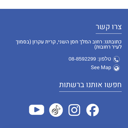
צרו קשר
כתובתנו: רחוב המלך חסן השני, קרית עקרון (בסמוך
לעיר רחובות)
טלפון: 08-8592299
See Map
חפשו אותנו ברשתות