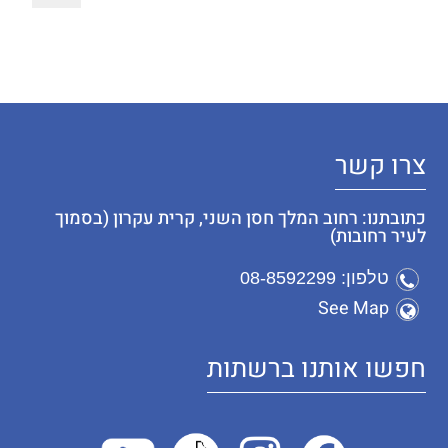
צרו קשר
כתובתנו: רחוב המלך חסן השני, קרית עקרון (בסמוך
לעיר רחובות)
טלפון: 08-8592299
See Map
חפשו אותנו ברשתות