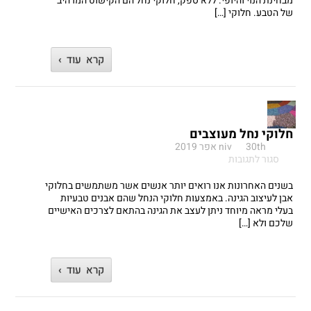
מבחינת הנוי והיופי. ללא ספק, חלוקי נחל הם הקישוט המרהיב
המרהיב
של הטבע. חלוקי […]
של
הטבע
קרא עוד ›
חלוקי נחל מעוצבים
30th אפר 2019
niv
על
סגור לתגובות
חלוקי
נחל
בשנים האחרונות אנו רואים יותר אנשים אשר משתמשים בחלוקי
מעוצבים
אבן לעיצוב הגינה. באמצעות חלוקי הנחל שהם אבנים טבעיות
בעלי מראה מיוחד ניתן לעצב את הגינה בהתאם לצרכים האישיים
שלכם ולא […]
קרא עוד ›