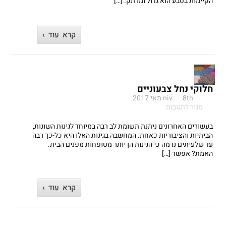
הקיימות בטבע הוא גדול ומרתק. […]
לעיצוב
סביבתי
קרא עוד ›
חלוקי נחל צבעוניים
8th מאי 2017
niv
על
סגור לתגובות
חלוקי
נחל
בעשורים האחרונים ניתנת תשומת לב רבה במיוחד לגינות השונות,
צבעוניים
הביתיות והציבוריות כאחת. המחשבה בגינות האלו היא כל-כך רבה
עד שלעיתים נדמה כי הגינות הן יותר מטופחות מפנים הבית.
האמת? אפשר […]
קרא עוד ›