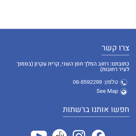
צרו קשר
כתובתנו: רחוב המלך חסן השני, קרית עקרון (בסמוך
לעיר רחובות)
טלפון: 08-8592299
See Map
חפשו אותנו ברשתות