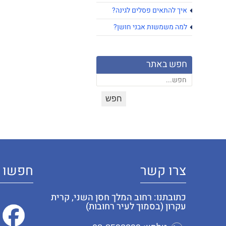
איך להתאים פסלים לגינה?
למה משמשות אבני חושן?
חפש באתר
צרו קשר
חפשו א
כתובתנו: רחוב המלך חסן השני, קרית
עקרון (בסמוך לעיר רחובות)