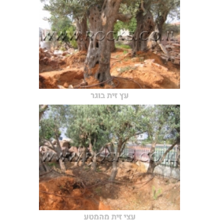
עץ זית בוגר
עצי זית מהמטע