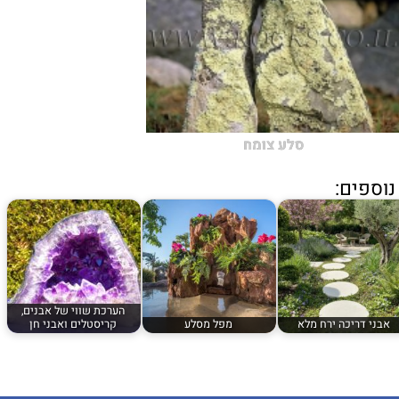
סלע צומח
וספים:
הערכת שווי של אבנים,
אבני דריכה ירח מלא
מפל מסלע
קריסטלים ואבני חן