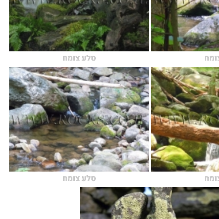
ומח
סלע צומח
ומח
סלע צומח