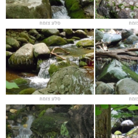
ומח
סלע צומח
ומח
סלע צומח