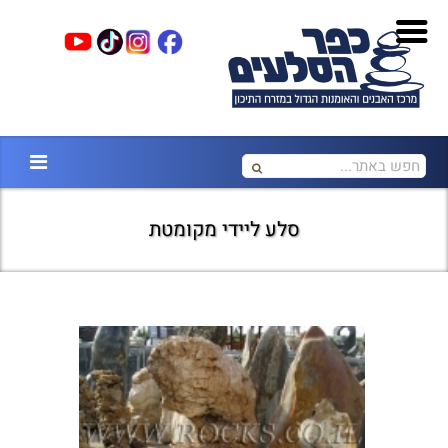
סלע ליידי מקומטת