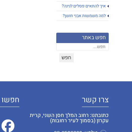
איך להתאים פסלים לגינה?
למה משמשות אבני חושן?
חפש באתר
צרו קשר
חפשו א
כתובתנו: רחוב המלך חסן השני, קרית
עקרון (בסמוך לעיר רחובות)