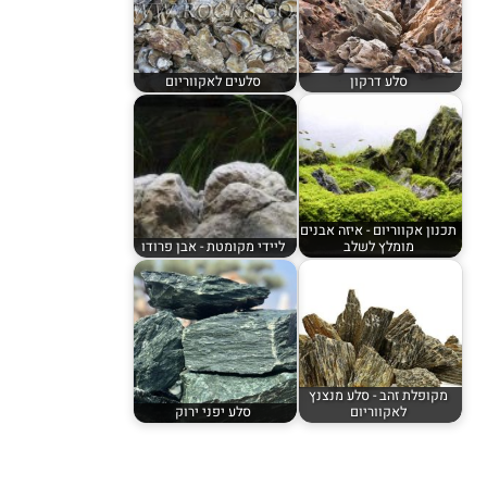
סלע דרקון
סלעים לאקווריום
תכנון אקווריום - איזה אבנים
מומלץ לשלב
ליידי מקומטת - אבן פרודו
מקופלת זהב - סלע מנצנץ
לאקווריום
סלע יפני ירוק