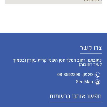
צרו קשר
כתובתנו: רחוב המלך חסן השני, קרית עקרון (בסמוך
לעיר רחובות)
טלפון: 08-8592299
See Map
חפשו אותנו ברשתות