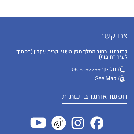
צרו קשר
כתובתנו: רחוב המלך חסן השני, קרית עקרון (בסמוך
לעיר רחובות)
טלפון: 08-8592299
See Map
חפשו אותנו ברשתות