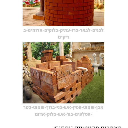
לבנים-לבאר-ברז-עתיק-בלוקים-אדומים-ב
ריקים
אבן-שמוט-חסין-אש-בני-ברוך-שמוט-כפר
-הסלעים-בור-אש-בלוק-אדום