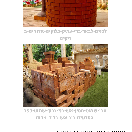
לבנים-לבאר-ברז-עתיק-בלוקים-אדומים-ב
ריקים
אבן-שמוט-חסין-אש-בני-ברוך-שמוט-כפר
-הסלעים-בור-אש-בלוק-אדום