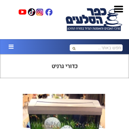
כדורי גרניט