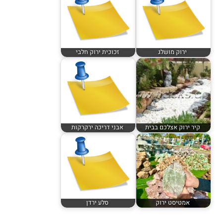
ירוק מושלג
זכוכית ירוק חלבי
קיר ירוק אצלכם בבית
אבני דריכה ירקרקות
אמטיסט ירוק
סלע ירדן