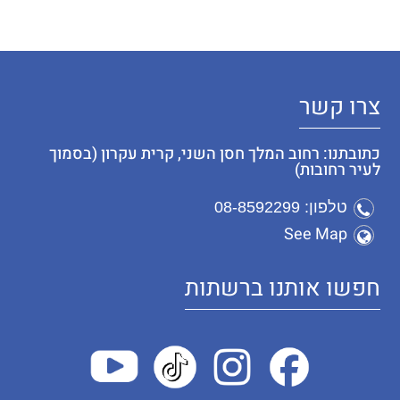
צרו קשר
כתובתנו: רחוב המלך חסן השני, קרית עקרון (בסמוך
לעיר רחובות)
טלפון: 08-8592299
See Map
חפשו אותנו ברשתות