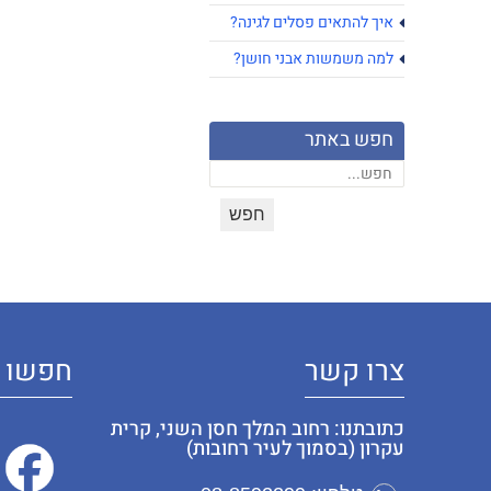
איך להתאים פסלים לגינה?
למה משמשות אבני חושן?
חפש באתר
צרו קשר
חפשו א
כתובתנו: רחוב המלך חסן השני, קרית
עקרון (בסמוך לעיר רחובות)