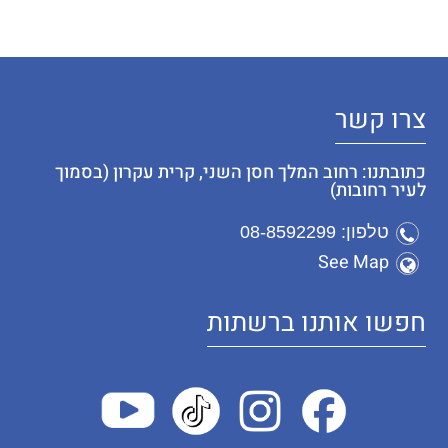
צרו קשר
כתובתנו: רחוב המלך חסן השני, קרית עקרון (בסמוך
לעיר רחובות)
טלפון: 08-8592299
See Map
חפשו אותנו ברשתות