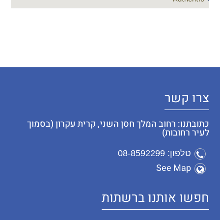
צרו קשר
כתובתנו: רחוב המלך חסן השני, קרית עקרון (בסמוך
לעיר רחובות)
טלפון: 08-8592299
See Map
חפשו אותנו ברשתות