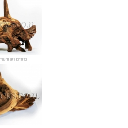
גזעים ושורשים