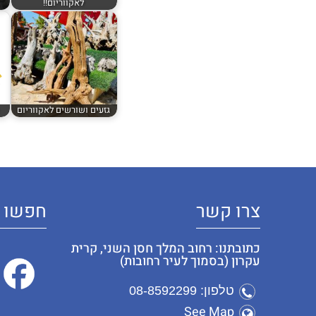
לאקווריום!!
גזעים ושורשים לאקווריום
צרו קשר
חפשו א
כתובתנו: רחוב המלך חסן השני, קרית
עקרון (בסמוך לעיר רחובות)
טלפון: 08-8592299
See Map