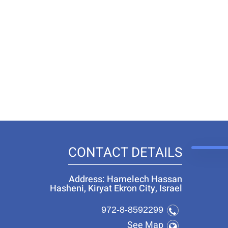
CONTACT DETAILS
Address: Hamelech Hassan
Hasheni, Kiryat Ekron City, Israel
972-8-8592299
See Map