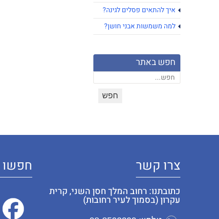
איך להתאים פסלים לגינה?
למה משמשות אבני חושן?
חפש באתר
צרו קשר
חפשו א
כתובתנו: רחוב המלך חסן השני, קרית
עקרון (בסמוך לעיר רחובות)