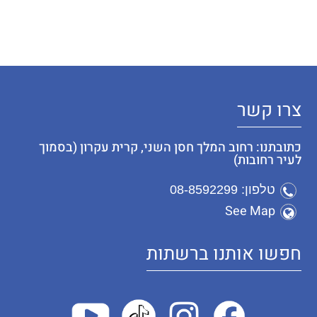
צרו קשר
כתובתנו: רחוב המלך חסן השני, קרית עקרון (בסמוך
לעיר רחובות)
טלפון: 08-8592299
See Map
חפשו אותנו ברשתות