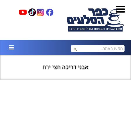
אבני דריכה חצי ירח