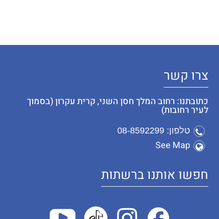
צרו קשר
כתובתנו: רחוב המלך חסן השני, קרית עקרון (בסמוך
לעיר רחובות)
טלפון: 08-8592299
See Map
חפשו אותנו ברשתות