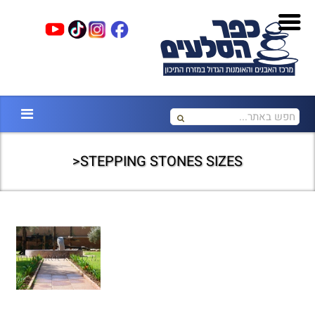
STEPPING STONES SIZES<