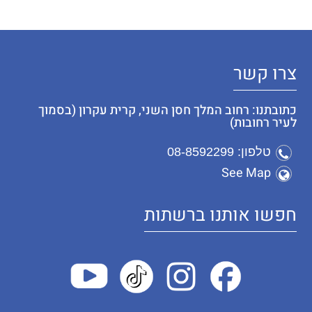
צרו קשר
כתובתנו: רחוב המלך חסן השני, קרית עקרון (בסמוך
לעיר רחובות)
טלפון: 08-8592299
See Map
חפשו אותנו ברשתות