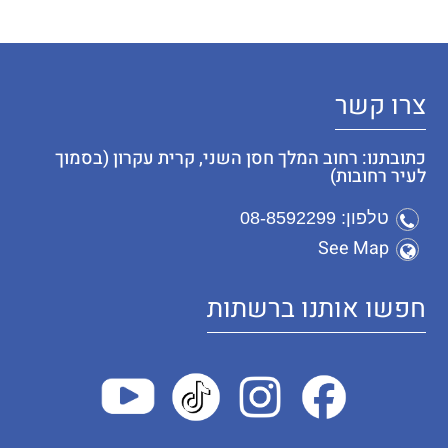
צרו קשר
כתובתנו: רחוב המלך חסן השני, קרית עקרון (בסמוך
לעיר רחובות)
טלפון: 08-8592299
See Map
חפשו אותנו ברשתות