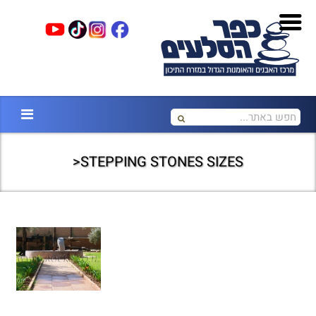
STEPPING STONES SIZES<