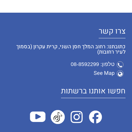
צרו קשר
כתובתנו: רחוב המלך חסן השני, קרית עקרון (בסמוך
לעיר רחובות)
טלפון: 08-8592299
See Map
חפשו אותנו ברשתות