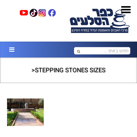
STEPPING STONES SIZES<