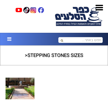
STEPPING STONES SIZES<