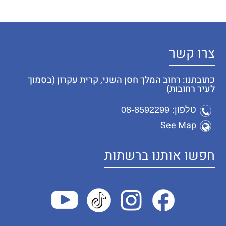
צרו קשר
כתובתנו: רחוב המלך חסן השני, קרית עקרון (בסמוך
לעיר רחובות)
טלפון: 08-8592299
See Map
חפשו אותנו ברשתות