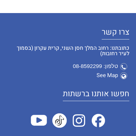
צרו קשר
כתובתנו: רחוב המלך חסן השני, קרית עקרון (בסמוך
לעיר רחובות)
טלפון: 08-8592299
See Map
חפשו אותנו ברשתות