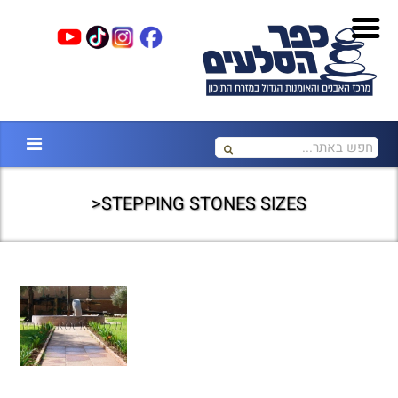
STEPPING STONES SIZES<