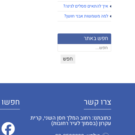
איך להתאים פסלים לגינה?
למה משמשות אבני חושן?
חפש באתר
צרו קשר
חפשו א
כתובתנו: רחוב המלך חסן השני, קרית
עקרון (בסמוך לעיר רחובות)