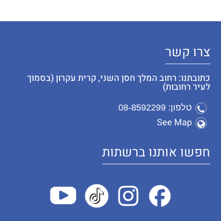
צרו קשר
כתובתנו: רחוב המלך חסן השני, קרית עקרון (בסמוך
לעיר רחובות)
טלפון: 08-8592299
See Map
חפשו אותנו ברשתות