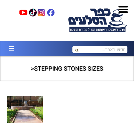
STEPPING STONES SIZES<